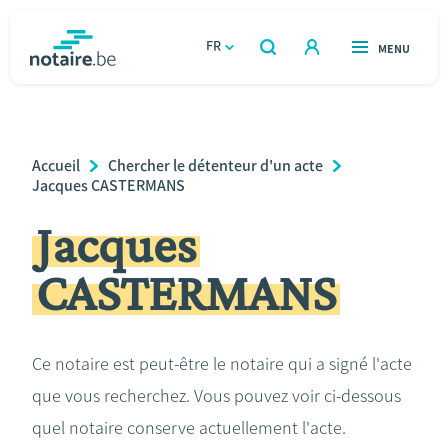
Aller
au
FR
OUVERT
MENU
OUVERT
RECHERCHER
contenu
notaire.be
homepage
principal
TROUVER UN NOTAIRE
Immobilier
Breadcrumb
Accueil
Chercher le détenteur d'un acte
Relations et vivre ensemble
Jacques CASTERMANS
Jacques
Héritage et donations
CASTERMANS
Entreprendre
Le notaire
Ce notaire est peut-être le notaire qui a signé l'acte
que vous recherchez. Vous pouvez voir ci-dessous
Calculateurs
quel notaire conserve actuellement l'acte.