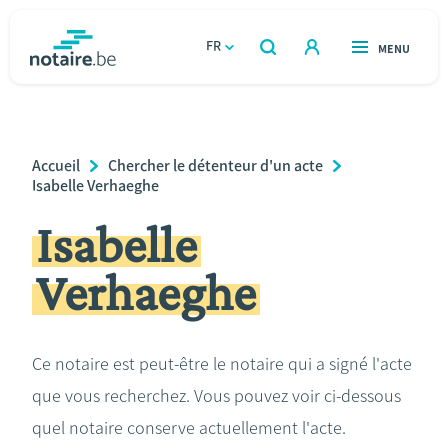
Aller
au
FR
OUVERT
MENU
OUVERT
RECHERCHER
contenu
notaire.be
homepage
principal
TROUVER UN NOTAIRE
Immobilier
Breadcrumb
Accueil
Chercher le détenteur d'un acte
Relations et vivre ensemble
Isabelle Verhaeghe
Isabelle
Héritage et donations
Verhaeghe
Entreprendre
Le notaire
Ce notaire est peut-être le notaire qui a signé l'acte
que vous recherchez. Vous pouvez voir ci-dessous
Calculateurs
quel notaire conserve actuellement l'acte.