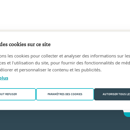
des cookies sur ce site
4 au aujourd'hui
ons les cookies pour collecter et analyser des informations sur le
tschap Iris Buijsrogge
(8750 Wingene)
s et l'utilisation du site, pour fournir des fonctionnalités de mé
liorer et personnaliser le contenu et les publicités.
ge
plus
OUT REFUSER
PARAMÈTRES DES COOKIES
AUTORISER TOUS LE