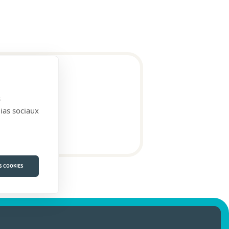
s
dias sociaux
S COOKIES