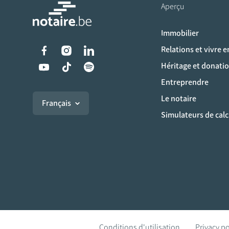
Aperçu
Immobilier
Liens vers les réseaux s
Relations et vivre 
Héritage et donati
Entreprendre
Le notaire
Français
Simulateurs de calc
Conditions d'utilisation
Privacy po