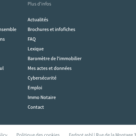
Plus d'infos
Actualités
ociaux
ensemble
Brochures et infofiches
ons
FAQ
Lexique
Baromètre de l'immobilier
ul
Mes actes et données
Cybersécurité
Emploi
Immo Notaire
Contact
licy
Politique des cookies
Fednot asbl | Rue de la Montage 3