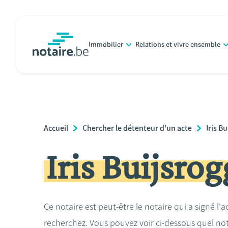
Aller
au
contenu
Immobilier
Relations et vivre ensemble
principal
notaire.be
homepage
Breadcrumb
Accueil
Chercher le détenteur d'un acte
Iris B
Iris Buijsrog
Ce notaire est peut-être le notaire qui a signé l'
recherchez. Vous pouvez voir ci-dessous quel no