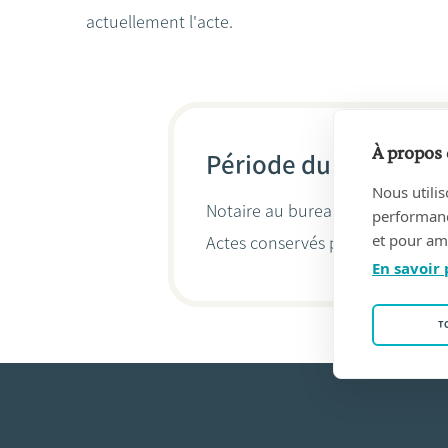
actuellement l'acte.
À propos 
Période du 03/01/202
Nous utilis
Notaire au bureau
Notarisvennoo
performance
et pour amé
Actes conservés par
Iris Buijsrog
En savoir 
T