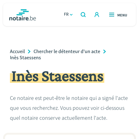
Aller
au
FR
OUVERT
MENU
OUVERT
RECHERCHER
contenu
notaire.be
homepage
principal
TROUVER UN NOTAIRE
Immobilier
Breadcrumb
Accueil
Chercher le détenteur d'un acte
Relations et vivre ensemble
Inès Staessens
Inès Staessens
Héritage et donations
Entreprendre
Ce notaire est peut-être le notaire qui a signé l'acte
que vous recherchez. Vous pouvez voir ci-dessous
Le notaire
quel notaire conserve actuellement l'acte.
Calculateurs