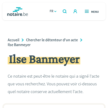
Aller
au
FR
OUVERT
MENU
OUVERT
RECHERCHER
contenu
notaire.be
homepage
principal
TROUVER UN NOTAIRE
Immobilier
Breadcrumb
Accueil
Chercher le détenteur d'un acte
Relations et vivre ensemble
Ilse Banmeyer
Ilse Banmeyer
Héritage et donations
Entreprendre
Ce notaire est peut-être le notaire qui a signé l'acte
que vous recherchez. Vous pouvez voir ci-dessous
Le notaire
quel notaire conserve actuellement l'acte.
Calculateurs