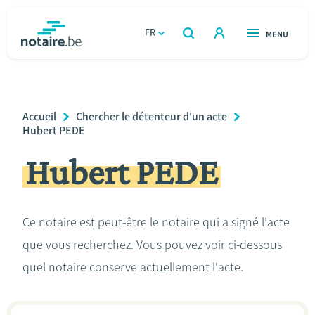
Aller
au
FR
OUVERT
MENU
OUVERT
RECHERCHER
contenu
notaire.be
homepage
principal
TROUVER UN NOTAIRE
Immobilier
Breadcrumb
Accueil
Chercher le détenteur d'un acte
Relations et vivre ensemble
Hubert PEDE
Hubert PEDE
Héritage et donations
Entreprendre
Ce notaire est peut-être le notaire qui a signé l'acte
que vous recherchez. Vous pouvez voir ci-dessous
Le notaire
quel notaire conserve actuellement l'acte.
Calculateurs