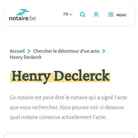
Aller
au
FR
OUVERT
MENU
OUVERT
RECHERCHER
contenu
notaire.be
homepage
principal
TROUVER UN NOTAIRE
Immobilier
Breadcrumb
Accueil
Chercher le détenteur d'un acte
Relations et vivre ensemble
Henry Declerck
Henry Declerck
Héritage et donations
Entreprendre
Ce notaire est peut-être le notaire qui a signé l'acte
que vous recherchez. Vous pouvez voir ci-dessous
Le notaire
quel notaire conserve actuellement l'acte.
Calculateurs