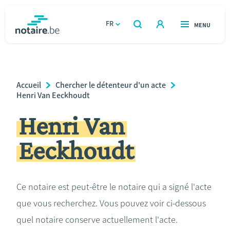
Aller
au
FR
OUVERT
MENU
OUVERT
RECHERCHER
contenu
notaire.be
homepage
principal
TROUVER UN NOTAIRE
Immobilier
Breadcrumb
Accueil
Chercher le détenteur d'un acte
Relations et vivre ensemble
Henri Van Eeckhoudt
Henri Van
Héritage et donations
Eeckhoudt
Entreprendre
Le notaire
Ce notaire est peut-être le notaire qui a signé l'acte
que vous recherchez. Vous pouvez voir ci-dessous
Calculateurs
quel notaire conserve actuellement l'acte.