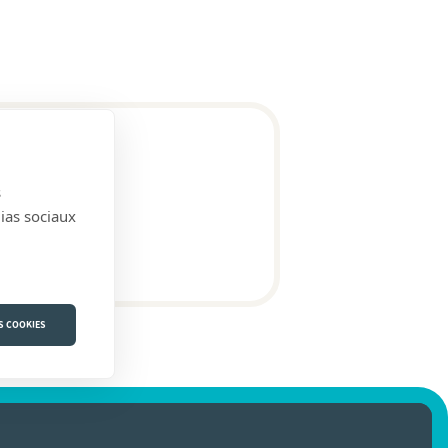
s
dias sociaux
S COOKIES