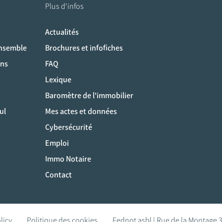
Plus d'infos
Actualités
ociaux
ensemble
Brochures et infofiches
ons
FAQ
Lexique
Baromètre de l'immobilier
ul
Mes actes et données
Cybersécurité
Emploi
Immo Notaire
Contact
licy
Politique des cookies
Fednot asbl | Rue de la Montage 3