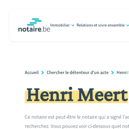
Aller
au
contenu
Immobilier
Relations et vivre ensemble
principal
notaire.be
homepage
Breadcrumb
Accueil
Chercher le détenteur d'un acte
Henri
Henri Meert
Ce notaire est peut-être le notaire qui a signé l'
recherchez. Vous pouvez voir ci-dessous quel no