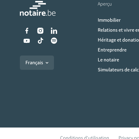
Aperçu
Immobilier
Liens vers les réseaux s
Relations et vivre 
Héritage et donati
Entreprendre
Le notaire
Français
Simulateurs de calc
Conditions d'utilisation
Privacy po