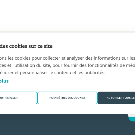
des cookies sur ce site
90 au 31/12/2017
ons les cookies pour collecter et analyser des informations sur le
re geassocieerde notarissen
(9100 Sint-Niklaas)
s et l'utilisation du site, pour fournir des fonctionnalités de mé
liorer et personnaliser le contenu et les publicités.
chèle) D'hoore
plus
OUT REFUSER
PARAMÈTRES DES COOKIES
AUTORISER TOUS LE