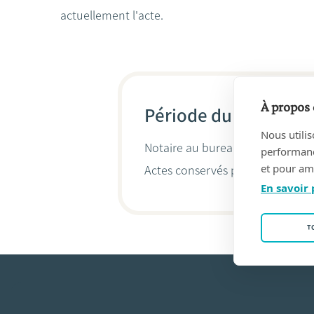
actuellement l'acte.
À propos 
Période du 12/06/19
Nous utilis
Notaire au bureau
Meert & D'hoo
performance
et pour amé
Actes conservés par
Ann (Ann-Mi
En savoir 
T