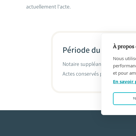
actuellement l'acte.
À propos 
Période du 26/08/19
Nous utilis
Notaire suppléant de Henri BO
performance
et pour amé
Actes conservés par
Philippe Bos
En savoir 
T