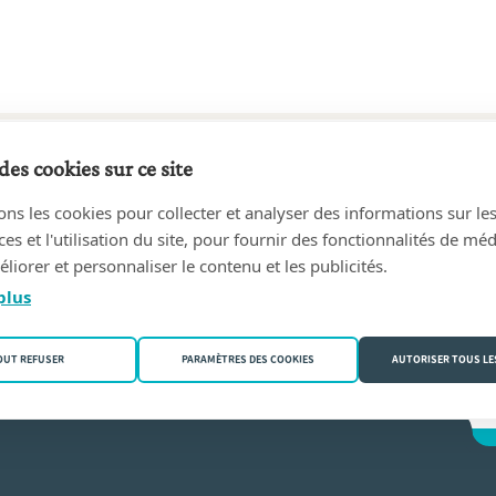
des cookies sur ce site
44 au 14/07/1963
ons les cookies pour collecter et analyser des informations sur le
SSELER en étude
BOSSELER, Henri
(6700 Arlon)
s et l'utilisation du site, pour fournir des fonctionnalités de mé
liorer et personnaliser le contenu et les publicités.
seler
plus
OUT REFUSER
PARAMÈTRES DES COOKIES
AUTORISER TOUS LE