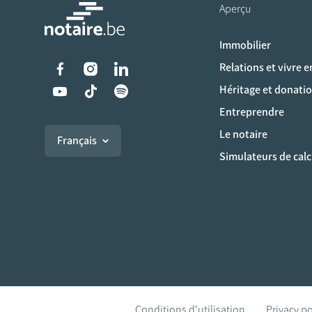
Aperçu
Immobilier
Liens vers les réseaux s
Relations et vivre 
Héritage et donati
Entreprendre
Le notaire
Français
Simulateurs de calc
Conditions d'utilisation
Privacy po