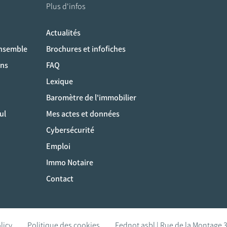
Plus d'infos
Actualités
ociaux
ensemble
Brochures et infofiches
ons
FAQ
Lexique
Baromètre de l'immobilier
ul
Mes actes et données
Cybersécurité
Emploi
Immo Notaire
Contact
licy
Politique des cookies
Fednot asbl | Rue de la Montage 3