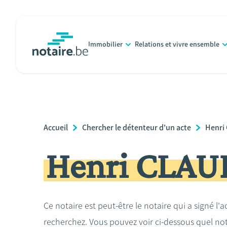
Aller
au
contenu
Immobilier
Relations et vivre ensemble
principal
notaire.be
homepage
Breadcrumb
Accueil
Chercher le détenteur d'un acte
Henri
Henri CLAU
Ce notaire est peut-être le notaire qui a signé l'
recherchez. Vous pouvez voir ci-dessous quel no