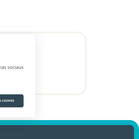
s
dias sociaux
S COOKIES