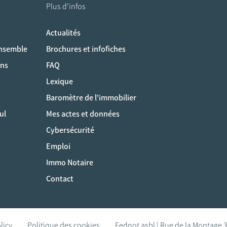
Plus d'infos
Actualités
ociaux
ensemble
Brochures et infofiches
ons
FAQ
Lexique
Baromètre de l'immobilier
ul
Mes actes et données
Cybersécurité
Emploi
Immo Notaire
Contact
licy
Politique des cookies
Fednot asbl | Rue de la Montage 3