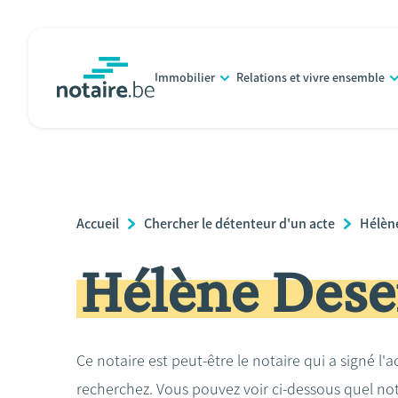
Aller
au
contenu
Immobilier
Relations et vivre ensemble
principal
notaire.be
homepage
Breadcrumb
Accueil
Chercher le détenteur d'un acte
Hélèn
Hélène Dese
Ce notaire est peut-être le notaire qui a signé l'
recherchez. Vous pouvez voir ci-dessous quel no