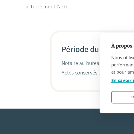
actuellement l'acte.
À propos 
Période du 19/04/201
Nous utilis
Notaire au bureau
Corinne Dupon
performance
et pour amé
Actes conservés par
Corinne Du
En savoir 
T