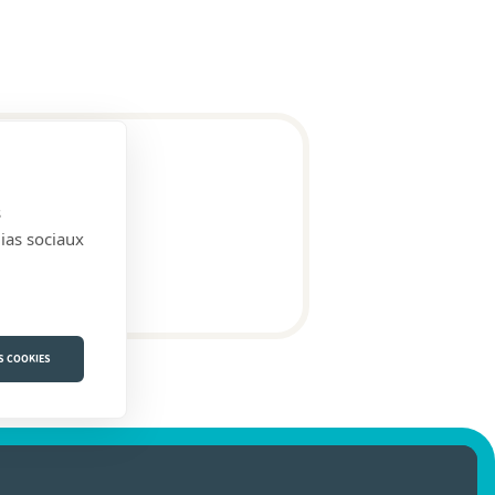
s
dias sociaux
S COOKIES