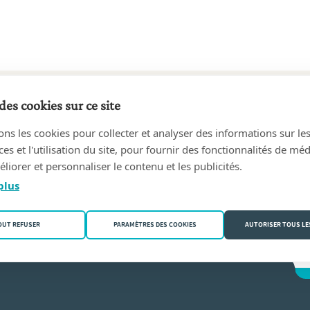
des cookies sur ce site
8 au aujourd'hui
ons les cookies pour collecter et analyser des informations sur le
t et Hélène Desenfans, notaires associées
(1000 Bruxelles)
s et l'utilisation du site, pour fournir des fonctionnalités de mé
liorer et personnaliser le contenu et les publicités.
pont
plus
OUT REFUSER
PARAMÈTRES DES COOKIES
AUTORISER TOUS LE