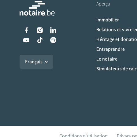
Aperçu
Immobilier
Liens vers les réseaux s
Relations et vivre 
Héritage et donati
Entreprendre
Le notaire
Français
Simulateurs de calc
Conditions d'utilisation
Privacy po