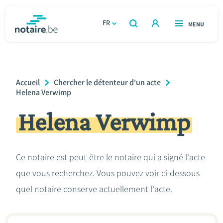
Aller
au
FR
OUVERT
MENU
OUVERT
RECHERCHER
contenu
notaire.be
homepage
principal
TROUVER UN NOTAIRE
Immobilier
Breadcrumb
Accueil
Chercher le détenteur d'un acte
Relations et vivre ensemble
Helena Verwimp
Helena Verwimp
Héritage et donations
Entreprendre
Ce notaire est peut-être le notaire qui a signé l'acte
que vous recherchez. Vous pouvez voir ci-dessous
Le notaire
quel notaire conserve actuellement l'acte.
Calculateurs