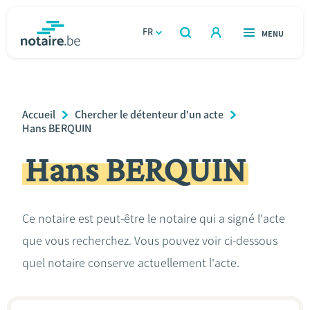
Aller
au
FR
OUVERT
MENU
OUVERT
RECHERCHER
contenu
notaire.be
homepage
principal
TROUVER UN NOTAIRE
Immobilier
Breadcrumb
Accueil
Chercher le détenteur d'un acte
Relations et vivre ensemble
Hans BERQUIN
Hans BERQUIN
Héritage et donations
Entreprendre
Ce notaire est peut-être le notaire qui a signé l'acte
que vous recherchez. Vous pouvez voir ci-dessous
Le notaire
quel notaire conserve actuellement l'acte.
Calculateurs