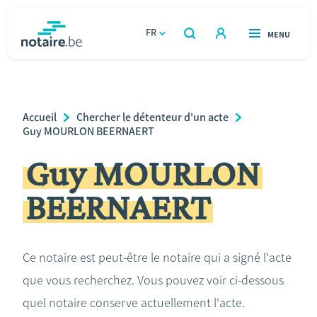
Aller
au
FR
OUVERT
MENU
OUVERT
RECHERCHER
contenu
notaire.be
homepage
principal
TROUVER UN NOTAIRE
Immobilier
Breadcrumb
Accueil
Chercher le détenteur d'un acte
Relations et vivre ensemble
Guy MOURLON BEERNAERT
Guy MOURLON
Héritage et donations
BEERNAERT
Entreprendre
Le notaire
Ce notaire est peut-être le notaire qui a signé l'acte
que vous recherchez. Vous pouvez voir ci-dessous
Calculateurs
quel notaire conserve actuellement l'acte.