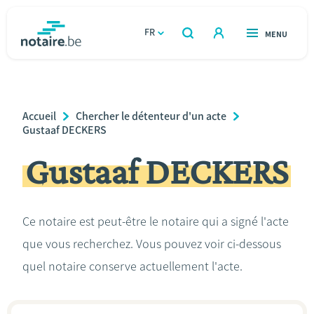
Aller
au
FR
OUVERT
MENU
OUVERT
RECHERCHER
contenu
notaire.be
homepage
principal
TROUVER UN NOTAIRE
Immobilier
Breadcrumb
Accueil
Chercher le détenteur d'un acte
Relations et vivre ensemble
Gustaaf DECKERS
Gustaaf DECKERS
Héritage et donations
Entreprendre
Ce notaire est peut-être le notaire qui a signé l'acte
que vous recherchez. Vous pouvez voir ci-dessous
Le notaire
quel notaire conserve actuellement l'acte.
Calculateurs