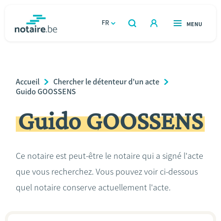
Aller
au
FR
OUVERT
MENU
OUVERT
RECHERCHER
contenu
notaire.be
homepage
principal
TROUVER UN NOTAIRE
Immobilier
Breadcrumb
Accueil
Chercher le détenteur d'un acte
Relations et vivre ensemble
Guido GOOSSENS
Guido GOOSSENS
Héritage et donations
Entreprendre
Ce notaire est peut-être le notaire qui a signé l'acte
que vous recherchez. Vous pouvez voir ci-dessous
Le notaire
quel notaire conserve actuellement l'acte.
Calculateurs