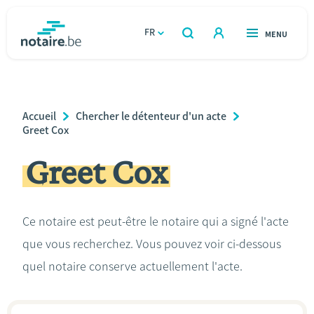
Aller
au
FR
OUVERT
MENU
OUVERT
RECHERCHER
contenu
notaire.be
homepage
principal
TROUVER UN NOTAIRE
Immobilier
Breadcrumb
Accueil
Chercher le détenteur d'un acte
Relations et vivre ensemble
Greet Cox
Greet Cox
Héritage et donations
Entreprendre
Ce notaire est peut-être le notaire qui a signé l'acte
que vous recherchez. Vous pouvez voir ci-dessous
Le notaire
quel notaire conserve actuellement l'acte.
Calculateurs