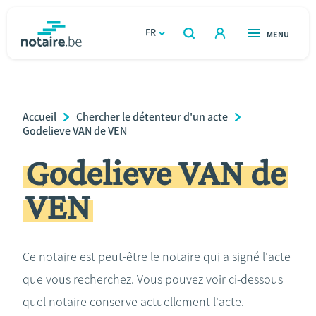
Aller
au
FR
OUVERT
MENU
OUVERT
RECHERCHER
contenu
notaire.be
homepage
principal
TROUVER UN NOTAIRE
Immobilier
Breadcrumb
Accueil
Chercher le détenteur d'un acte
Relations et vivre ensemble
Godelieve VAN de VEN
Godelieve VAN de
Héritage et donations
VEN
Entreprendre
Le notaire
Ce notaire est peut-être le notaire qui a signé l'acte
que vous recherchez. Vous pouvez voir ci-dessous
Calculateurs
quel notaire conserve actuellement l'acte.