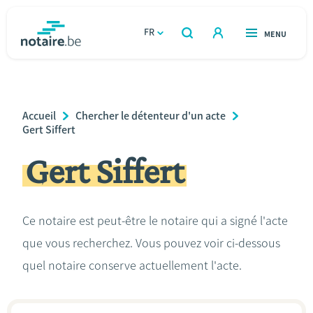
Aller
au
FR
OUVERT
MENU
OUVERT
RECHERCHER
contenu
notaire.be
homepage
principal
TROUVER UN NOTAIRE
Immobilier
Breadcrumb
Accueil
Chercher le détenteur d'un acte
Relations et vivre ensemble
Gert Siffert
Gert Siffert
Héritage et donations
Entreprendre
Ce notaire est peut-être le notaire qui a signé l'acte
que vous recherchez. Vous pouvez voir ci-dessous
Le notaire
quel notaire conserve actuellement l'acte.
Calculateurs