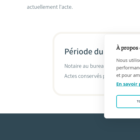
actuellement l'acte.
À propos 
Période du 02/05/201
Nous utilis
Notaire au bureau
Hilde Verhole
performance
et pour amé
Actes conservés par
Hilde Verho
En savoir 
T