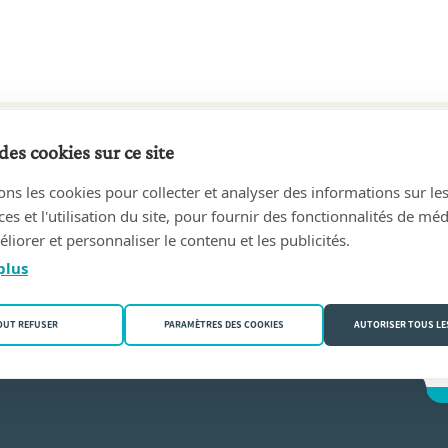
des cookies sur ce site
9 au aujourd'hui
ons les cookies pour collecter et analyser des informations sur le
n & Gerrit Lybaert, geassocieerde notarissen
(2830 Willebroek
s et l'utilisation du site, pour fournir des fonctionnalités de mé
liorer et personnaliser le contenu et les publicités.
len
plus
OUT REFUSER
PARAMÈTRES DES COOKIES
AUTORISER TOUS LE