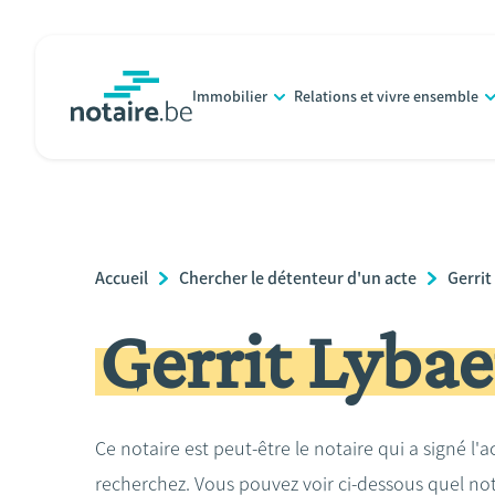
Aller
au
contenu
Immobilier
Relations et vivre ensemble
principal
notaire.be
homepage
Breadcrumb
Accueil
Chercher le détenteur d'un acte
Gerrit
Gerrit Lybae
Ce notaire est peut-être le notaire qui a signé l'
recherchez. Vous pouvez voir ci-dessous quel no