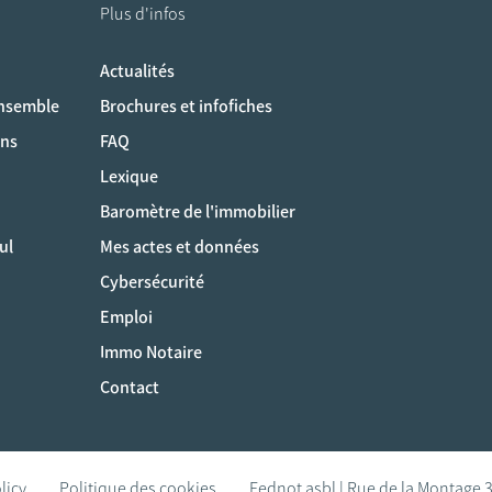
Plus d'infos
Actualités
ociaux
ensemble
Brochures et infofiches
ons
FAQ
Lexique
Baromètre de l'immobilier
ul
Mes actes et données
Cybersécurité
Emploi
Immo Notaire
Contact
licy
Politique des cookies
Fednot asbl | Rue de la Montage 3