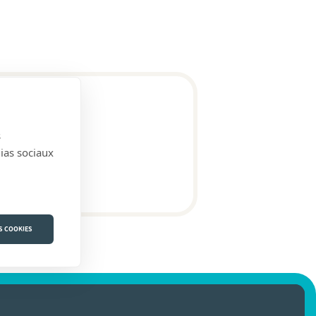
s
)
dias sociaux
S COOKIES