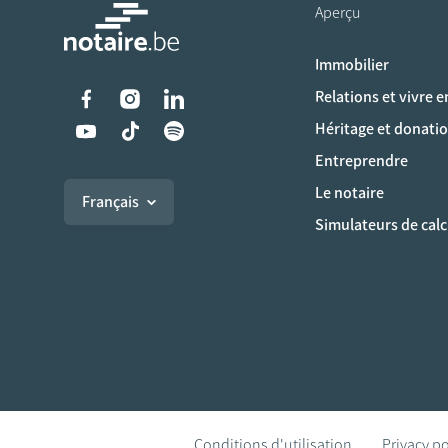
Aperçu
Immobilier
Liens vers les réseaux s
Relations et vivre 
Héritage et donati
Entreprendre
Le notaire
Français
Simulateurs de calc
Conditions d'utilisation
Privacy po