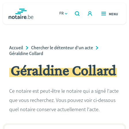
Aller
au
FR
OUVERT
MENU
OUVERT
RECHERCHER
contenu
notaire.be
homepage
principal
TROUVER UN NOTAIRE
Immobilier
Breadcrumb
Accueil
Chercher le détenteur d'un acte
Relations et vivre ensemble
Géraldine Collard
Géraldine Collard
Héritage et donations
Entreprendre
Ce notaire est peut-être le notaire qui a signé l'acte
que vous recherchez. Vous pouvez voir ci-dessous
Le notaire
quel notaire conserve actuellement l'acte.
Calculateurs