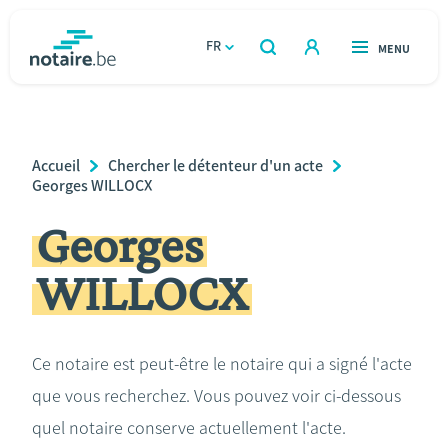
Aller
au
FR
OUVERT
MENU
OUVERT
RECHERCHER
contenu
notaire.be
homepage
principal
TROUVER UN NOTAIRE
Immobilier
Breadcrumb
Accueil
Chercher le détenteur d'un acte
Relations et vivre ensemble
Georges WILLOCX
Georges
Héritage et donations
WILLOCX
Entreprendre
Le notaire
Ce notaire est peut-être le notaire qui a signé l'acte
que vous recherchez. Vous pouvez voir ci-dessous
Calculateurs
quel notaire conserve actuellement l'acte.