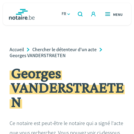
Aller
au
FR
OUVERT
MENU
OUVERT
RECHERCHER
contenu
notaire.be
homepage
principal
TROUVER UN NOTAIRE
Immobilier
Breadcrumb
Accueil
Chercher le détenteur d'un acte
Relations et vivre ensemble
Georges VANDERSTRAETEN
Georges
Héritage et donations
VANDERSTRAETE
Entreprendre
N
Le notaire
Calculateurs
Ce notaire est peut-être le notaire qui a signé l'acte
que vous recherchez. Vous pouvez voir ci-dessous