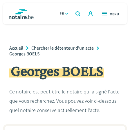
Aller
au
FR
OUVERT
MENU
OUVERT
RECHERCHER
contenu
notaire.be
homepage
principal
TROUVER UN NOTAIRE
Immobilier
Breadcrumb
Accueil
Chercher le détenteur d'un acte
Relations et vivre ensemble
Georges BOELS
Georges BOELS
Héritage et donations
Entreprendre
Ce notaire est peut-être le notaire qui a signé l'acte
que vous recherchez. Vous pouvez voir ci-dessous
Le notaire
quel notaire conserve actuellement l'acte.
Calculateurs