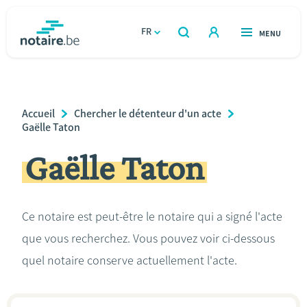
Aller
au
FR
OUVERT
MENU
OUVERT
RECHERCHER
contenu
notaire.be
homepage
principal
TROUVER UN NOTAIRE
Immobilier
Breadcrumb
Accueil
Chercher le détenteur d'un acte
Relations et vivre ensemble
Gaëlle Taton
Gaëlle Taton
Héritage et donations
Entreprendre
Ce notaire est peut-être le notaire qui a signé l'acte
que vous recherchez. Vous pouvez voir ci-dessous
Le notaire
quel notaire conserve actuellement l'acte.
Calculateurs