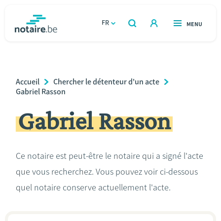
Aller
au
FR
OUVERT
MENU
OUVERT
RECHERCHER
contenu
notaire.be
homepage
principal
TROUVER UN NOTAIRE
Immobilier
Breadcrumb
Accueil
Chercher le détenteur d'un acte
Relations et vivre ensemble
Gabriel Rasson
Gabriel Rasson
Héritage et donations
Entreprendre
Ce notaire est peut-être le notaire qui a signé l'acte
que vous recherchez. Vous pouvez voir ci-dessous
Le notaire
quel notaire conserve actuellement l'acte.
Calculateurs