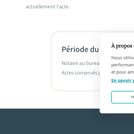
actuellement l'acte.
À propos 
Période du 06/09/201
Nous utilis
Notaire au bureau
NOTARIS FRE
performance
et pour amé
Actes conservés par
Frédéric Ro
En savoir 
T