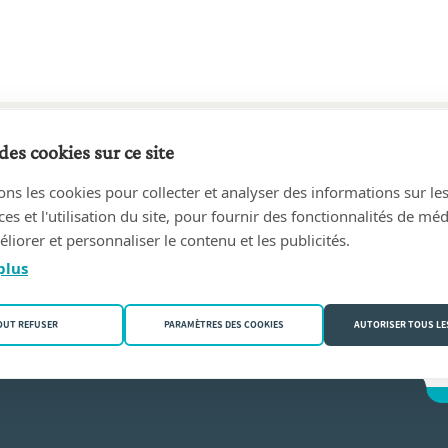
des cookies sur ce site
6 au aujourd'hui
ons les cookies pour collecter et analyser des informations sur le
DERIC ROSART
(2300 Turnhout)
s et l'utilisation du site, pour fournir des fonctionnalités de mé
liorer et personnaliser le contenu et les publicités.
sart
plus
OUT REFUSER
PARAMÈTRES DES COOKIES
AUTORISER TOUS LE