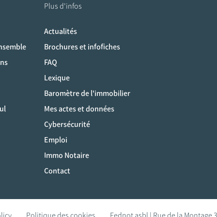
Plus d'infos
Actualités
ociaux
ensemble
Brochures et infofiches
ons
FAQ
Lexique
Baromètre de l'immobilier
ul
Mes actes et données
Cybersécurité
Emploi
Immo Notaire
Contact
licy
Politique des cookies
Fednot asbl | Rue de la Montage 3