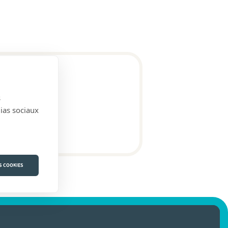
s
dias sociaux
S COOKIES