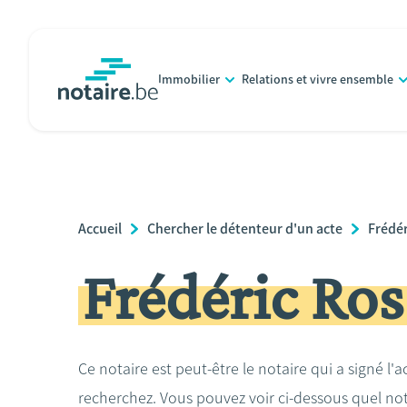
Aller
au
contenu
Immobilier
Relations et vivre ensemble
principal
notaire.be
homepage
Breadcrumb
Accueil
Chercher le détenteur d'un acte
Frédér
Frédéric Ros
Ce notaire est peut-être le notaire qui a signé l'
recherchez. Vous pouvez voir ci-dessous quel no