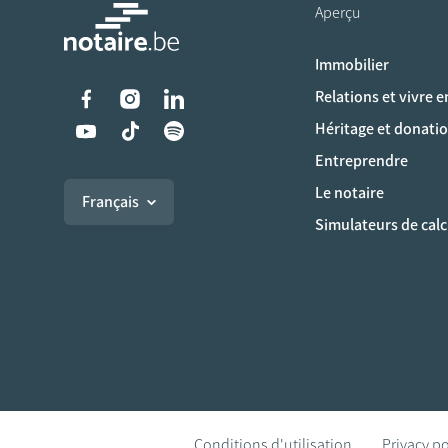
Aperçu
Immobilier
Liens vers les réseaux s
Relations et vivre 
Héritage et donati
Entreprendre
Le notaire
Français
Simulateurs de calc
Conditions d'utilisation
Privacy po