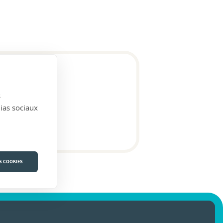
s
dias sociaux
S COOKIES