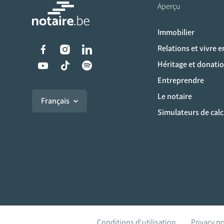
Aperçu
Immobilier
Liens vers les réseaux s
Relations et vivre 
Héritage et donati
Entreprendre
Le notaire
Français
Simulateurs de calc
Conditions d'utilisation
Privacy po