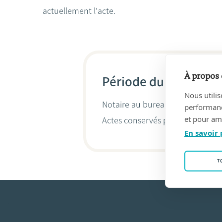
actuellement l'acte.
À propos 
Période du 10/05/19
Nous utilis
Notaire au bureau
MORTELMANS,
performance
et pour amé
Actes conservés par
Ellen Verhae
En savoir 
T