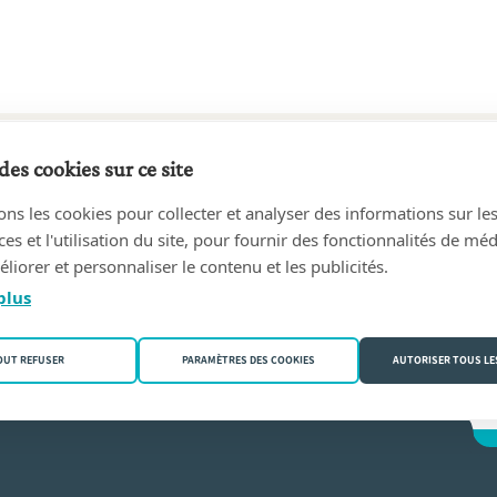
des cookies sur ce site
72 au 25/10/2006
ons les cookies pour collecter et analyser des informations sur le
 Frans
(2018 Antwerpen)
s et l'utilisation du site, pour fournir des fonctionnalités de mé
liorer et personnaliser le contenu et les publicités.
rt
plus
OUT REFUSER
PARAMÈTRES DES COOKIES
AUTORISER TOUS LE