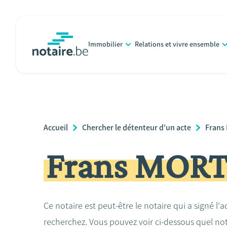
Aller
au
contenu
Immobilier
Relations et vivre ensemble
principal
notaire.be
homepage
Breadcrumb
Accueil
Chercher le détenteur d'un acte
Fran
Frans MOR
Ce notaire est peut-être le notaire qui a signé l'
recherchez. Vous pouvez voir ci-dessous quel no