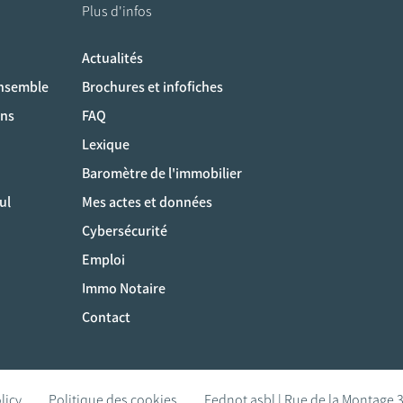
Plus d'infos
Actualités
ociaux
ensemble
Brochures et infofiches
ons
FAQ
Lexique
Baromètre de l'immobilier
ul
Mes actes et données
Cybersécurité
Emploi
Immo Notaire
Contact
licy
Politique des cookies
Fednot asbl | Rue de la Montage 3