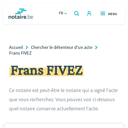
Aller
au
FR
OUVERT
MENU
OUVERT
RECHERCHER
contenu
notaire.be
homepage
principal
TROUVER UN NOTAIRE
Immobilier
Breadcrumb
Accueil
Chercher le détenteur d'un acte
Relations et vivre ensemble
Frans FIVEZ
Frans FIVEZ
Héritage et donations
Entreprendre
Ce notaire est peut-être le notaire qui a signé l'acte
que vous recherchez. Vous pouvez voir ci-dessous
Le notaire
quel notaire conserve actuellement l'acte.
Calculateurs