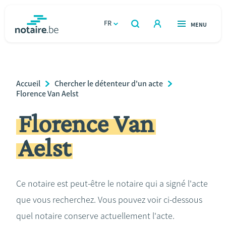
Aller
au
FR
OUVERT
MENU
OUVERT
RECHERCHER
contenu
notaire.be
homepage
principal
TROUVER UN NOTAIRE
Immobilier
Breadcrumb
Accueil
Chercher le détenteur d'un acte
Relations et vivre ensemble
Florence Van Aelst
Florence Van
Héritage et donations
Aelst
Entreprendre
Le notaire
Ce notaire est peut-être le notaire qui a signé l'acte
que vous recherchez. Vous pouvez voir ci-dessous
Calculateurs
quel notaire conserve actuellement l'acte.