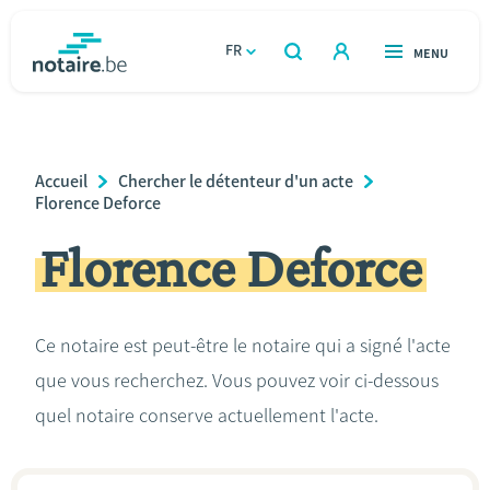
Aller
au
FR
OUVERT
MENU
OUVERT
RECHERCHER
contenu
notaire.be
homepage
principal
TROUVER UN NOTAIRE
Immobilier
Breadcrumb
Accueil
Chercher le détenteur d'un acte
Relations et vivre ensemble
Florence Deforce
Florence Deforce
Héritage et donations
Entreprendre
Ce notaire est peut-être le notaire qui a signé l'acte
que vous recherchez. Vous pouvez voir ci-dessous
Le notaire
quel notaire conserve actuellement l'acte.
Calculateurs