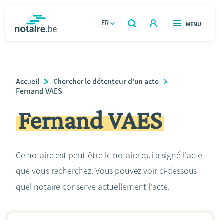
Aller
au
FR
OUVERT
MENU
OUVERT
RECHERCHER
contenu
notaire.be
homepage
principal
TROUVER UN NOTAIRE
Immobilier
Breadcrumb
Accueil
Chercher le détenteur d'un acte
Relations et vivre ensemble
Fernand VAES
Fernand VAES
Héritage et donations
Entreprendre
Ce notaire est peut-être le notaire qui a signé l'acte
que vous recherchez. Vous pouvez voir ci-dessous
Le notaire
quel notaire conserve actuellement l'acte.
Calculateurs