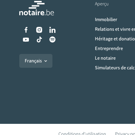
Aperçu
Immobilier
Liens vers les réseaux s
Relations et vivre 
Héritage et donati
Entreprendre
Le notaire
Français
Simulateurs de calc
Conditions d'utilisation
Privacy po