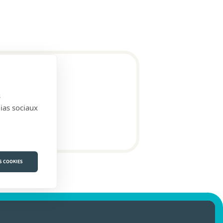
s
dias sociaux
S COOKIES