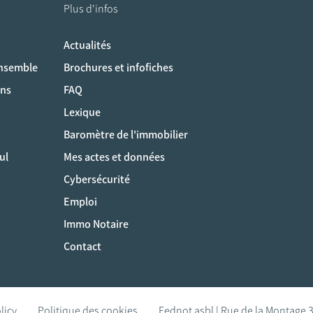
Plus d'infos
Actualités
ociaux
ensemble
Brochures et infofiches
ons
FAQ
Lexique
Baromètre de l'immobilier
ul
Mes actes et données
Cybersécurité
Emploi
Immo Notaire
Contact
licy
Politique des cookies
Fednot asbl | Rue de la Montage 3