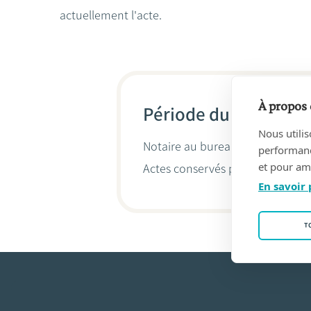
actuellement l'acte.
À propos 
Période du 01/01/19
Nous utilis
Notaire au bureau
SOINNE, Fern
performance
et pour amé
Actes conservés par
Stijn Raes
En savoir 
T