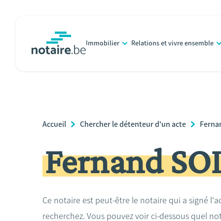
Aller
au
contenu
Immobilier
Relations et vivre ensemble
principal
notaire.be
homepage
Breadcrumb
Accueil
Chercher le détenteur d'un acte
Ferna
Fernand SO
Ce notaire est peut-être le notaire qui a signé l'
recherchez. Vous pouvez voir ci-dessous quel no