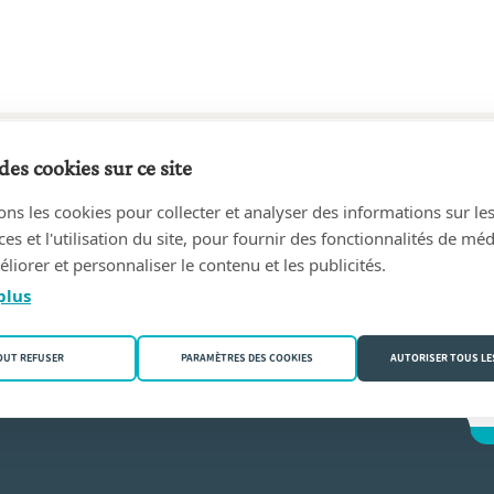
des cookies sur ce site
20 au 15/06/1955
ons les cookies pour collecter et analyser des informations sur le
and
(9000 Gent)
s et l'utilisation du site, pour fournir des fonctionnalités de mé
liorer et personnaliser le contenu et les publicités.
plus
OUT REFUSER
PARAMÈTRES DES COOKIES
AUTORISER TOUS LE