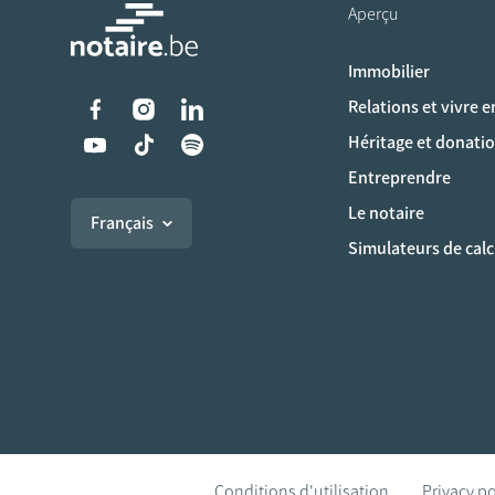
Aperçu
Immobilier
Liens vers les réseaux s
Relations et vivre 
Héritage et donati
Entreprendre
Le notaire
Français
Simulateurs de calc
Conditions d'utilisation
Privacy po