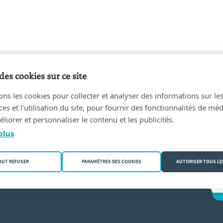
des cookies sur ce site
26 au 22/10/1952
ons les cookies pour collecter et analyser des informations sur le
nand
(4990 Lierneux)
s et l'utilisation du site, pour fournir des fonctionnalités de mé
liorer et personnaliser le contenu et les publicités.
en
plus
OUT REFUSER
PARAMÈTRES DES COOKIES
AUTORISER TOUS LE