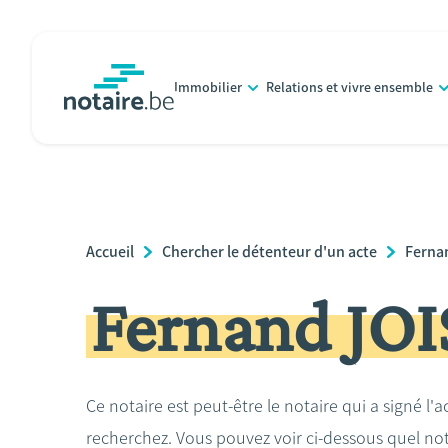
Aller
au
contenu
Immobilier
Relations et vivre ensemble
principal
notaire.be
homepage
Breadcrumb
Accueil
Chercher le détenteur d'un acte
Ferna
Fernand JO
Ce notaire est peut-être le notaire qui a signé l'
recherchez. Vous pouvez voir ci-dessous quel no