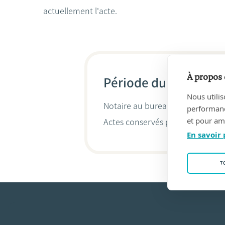
actuellement l'acte.
À propos 
Période du 08/05/19
Nous utilis
Notaire au bureau
JOISTEN, Fer
performance
et pour amé
Actes conservés par
Pierre Joist
En savoir 
T