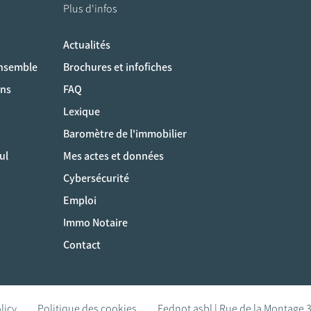
Plus d'infos
Actualités
ociaux
ensemble
Brochures et infofiches
ons
FAQ
Lexique
Baromètre de l'immobilier
ul
Mes actes et données
Cybersécurité
Emploi
Immo Notaire
Contact
licy
Politique des cookies
Fednot asbl | Rue de la Montage 3