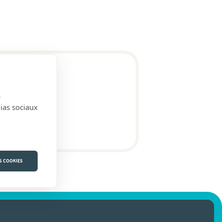
s
dias sociaux
S COOKIES