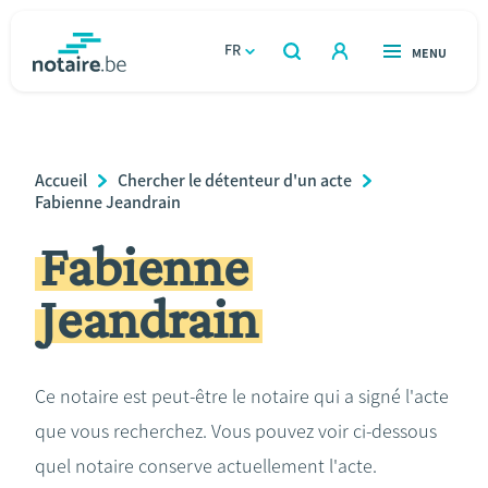
Aller
au
FR
OUVERT
MENU
OUVERT
RECHERCHER
contenu
notaire.be
homepage
principal
TROUVER UN NOTAIRE
Immobilier
Breadcrumb
Accueil
Chercher le détenteur d'un acte
Relations et vivre ensemble
Fabienne Jeandrain
Fabienne
Héritage et donations
Jeandrain
Entreprendre
Le notaire
Ce notaire est peut-être le notaire qui a signé l'acte
que vous recherchez. Vous pouvez voir ci-dessous
Calculateurs
quel notaire conserve actuellement l'acte.