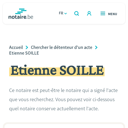
Aller
au
FR
OUVERT
MENU
OUVERT
RECHERCHER
contenu
notaire.be
homepage
principal
TROUVER UN NOTAIRE
Immobilier
Breadcrumb
Accueil
Chercher le détenteur d'un acte
Relations et vivre ensemble
Etienne SOILLE
Etienne SOILLE
Héritage et donations
Entreprendre
Ce notaire est peut-être le notaire qui a signé l'acte
que vous recherchez. Vous pouvez voir ci-dessous
Le notaire
quel notaire conserve actuellement l'acte.
Calculateurs