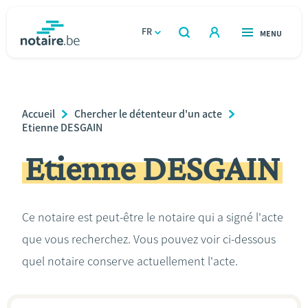
Aller
au
FR
OUVERT
MENU
OUVERT
RECHERCHER
contenu
notaire.be
homepage
principal
TROUVER UN NOTAIRE
Immobilier
Breadcrumb
Accueil
Chercher le détenteur d'un acte
Relations et vivre ensemble
Etienne DESGAIN
Etienne DESGAIN
Héritage et donations
Entreprendre
Ce notaire est peut-être le notaire qui a signé l'acte
que vous recherchez. Vous pouvez voir ci-dessous
Le notaire
quel notaire conserve actuellement l'acte.
Calculateurs