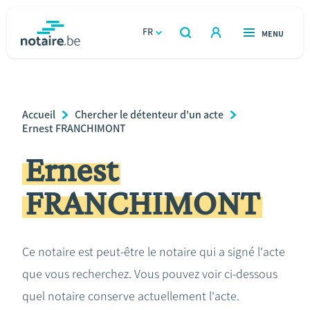
Aller
au
FR
OUVERT
MENU
OUVERT
RECHERCHER
contenu
notaire.be
homepage
principal
TROUVER UN NOTAIRE
Immobilier
Breadcrumb
Accueil
Chercher le détenteur d'un acte
Relations et vivre ensemble
Ernest FRANCHIMONT
Ernest
Héritage et donations
FRANCHIMONT
Entreprendre
Le notaire
Ce notaire est peut-être le notaire qui a signé l'acte
que vous recherchez. Vous pouvez voir ci-dessous
Calculateurs
quel notaire conserve actuellement l'acte.