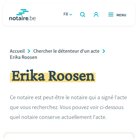
Aller
au
FR
OUVERT
MENU
OUVERT
RECHERCHER
contenu
notaire.be
homepage
principal
TROUVER UN NOTAIRE
Immobilier
Breadcrumb
Accueil
Chercher le détenteur d'un acte
Relations et vivre ensemble
Erika Roosen
Erika Roosen
Héritage et donations
Entreprendre
Ce notaire est peut-être le notaire qui a signé l'acte
que vous recherchez. Vous pouvez voir ci-dessous
Le notaire
quel notaire conserve actuellement l'acte.
Calculateurs