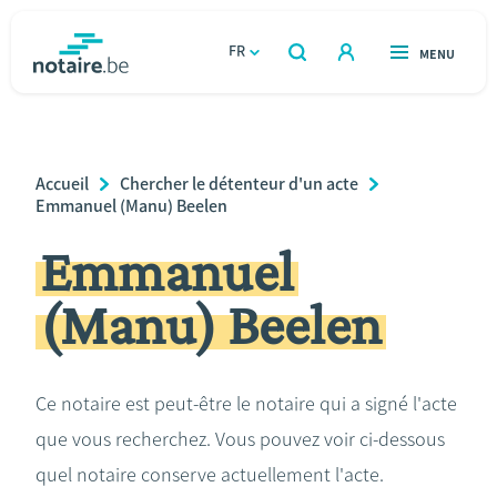
Aller
au
FR
OUVERT
MENU
OUVERT
RECHERCHER
contenu
notaire.be
homepage
principal
TROUVER UN NOTAIRE
Immobilier
Breadcrumb
Accueil
Chercher le détenteur d'un acte
Relations et vivre ensemble
Emmanuel (Manu) Beelen
Emmanuel
Héritage et donations
(Manu) Beelen
Entreprendre
Le notaire
Ce notaire est peut-être le notaire qui a signé l'acte
que vous recherchez. Vous pouvez voir ci-dessous
Calculateurs
quel notaire conserve actuellement l'acte.