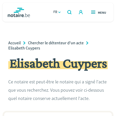
Aller
au
FR
OUVERT
MENU
OUVERT
RECHERCHER
contenu
notaire.be
homepage
principal
TROUVER UN NOTAIRE
Immobilier
Breadcrumb
Accueil
Chercher le détenteur d'un acte
Relations et vivre ensemble
Elisabeth Cuypers
Elisabeth Cuypers
Héritage et donations
Entreprendre
Ce notaire est peut-être le notaire qui a signé l'acte
que vous recherchez. Vous pouvez voir ci-dessous
Le notaire
quel notaire conserve actuellement l'acte.
Calculateurs