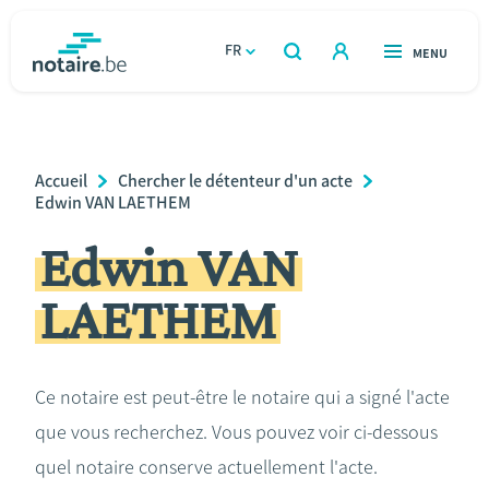
Aller
au
FR
OUVERT
MENU
OUVERT
RECHERCHER
contenu
notaire.be
homepage
principal
TROUVER UN NOTAIRE
Immobilier
Breadcrumb
Accueil
Chercher le détenteur d'un acte
Relations et vivre ensemble
Edwin VAN LAETHEM
Edwin VAN
Héritage et donations
LAETHEM
Entreprendre
Le notaire
Ce notaire est peut-être le notaire qui a signé l'acte
que vous recherchez. Vous pouvez voir ci-dessous
Calculateurs
quel notaire conserve actuellement l'acte.