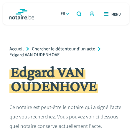
Aller
au
FR
OUVERT
MENU
OUVERT
RECHERCHER
contenu
notaire.be
homepage
principal
TROUVER UN NOTAIRE
Immobilier
Breadcrumb
Accueil
Chercher le détenteur d'un acte
Relations et vivre ensemble
Edgard VAN OUDENHOVE
Edgard VAN
Héritage et donations
OUDENHOVE
Entreprendre
Le notaire
Ce notaire est peut-être le notaire qui a signé l'acte
que vous recherchez. Vous pouvez voir ci-dessous
Calculateurs
quel notaire conserve actuellement l'acte.