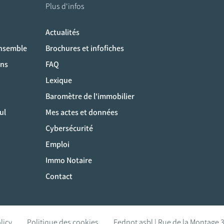
Plus d'infos
Actualités
ociaux
ensemble
Brochures et infofiches
ons
FAQ
Lexique
Baromètre de l'immobilier
ul
Mes actes et données
Cybersécurité
Emploi
Immo Notaire
Contact
licy
Politique des cookies
Fednot asbl | Rue de la Montage 3