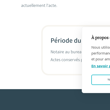
actuellement l'acte.
À propos 
Période du 20/09/202
Nous utilis
Notaire au bureau
ACTALEX
(771
performance
et pour amé
Actes conservés par
Sylvie Delco
En savoir 
T