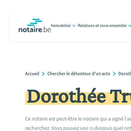
Aller
au
contenu
Immobilier
Relations et vivre ensemble
principal
notaire.be
homepage
Breadcrumb
Accueil
Chercher le détenteur d'un acte
Dorot
Dorothée Tr
Ce notaire est peut-être le notaire qui a signé l'
recherchez. Vous pouvez voir ci-dessous quel no