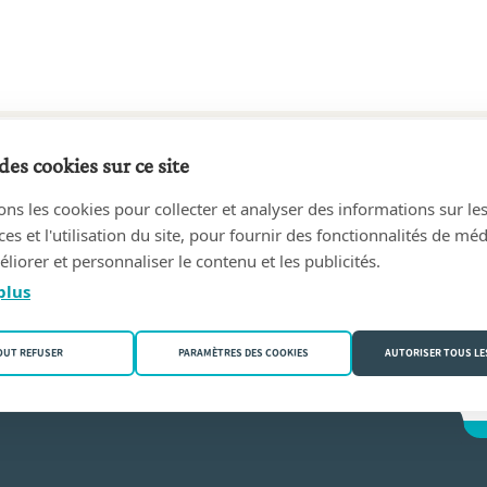
des cookies sur ce site
3 au aujourd'hui
ons les cookies pour collecter et analyser des informations sur le
1 Mouscron (Dottignies))
s et l'utilisation du site, pour fournir des fonctionnalités de mé
liorer et personnaliser le contenu et les publicités.
ur
plus
OUT REFUSER
PARAMÈTRES DES COOKIES
AUTORISER TOUS LE