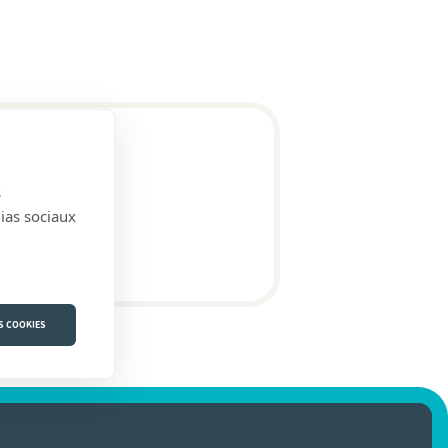
s
dias sociaux
S COOKIES