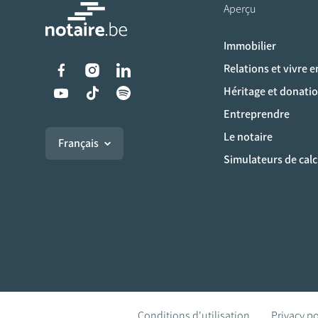
Aperçu
Immobilier
Liens vers les réseaux s
Relations et vivre 
Héritage et donati
Entreprendre
Le notaire
Français
Simulateurs de calc
Conditions d'utilisation
Privacy po