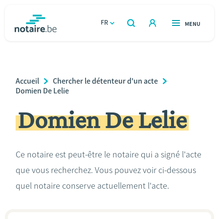
Aller
au
FR
OUVERT
MENU
OUVERT
RECHERCHER
contenu
notaire.be
homepage
principal
TROUVER UN NOTAIRE
Immobilier
Breadcrumb
Accueil
Chercher le détenteur d'un acte
Relations et vivre ensemble
Domien De Lelie
Domien De Lelie
Héritage et donations
Entreprendre
Ce notaire est peut-être le notaire qui a signé l'acte
que vous recherchez. Vous pouvez voir ci-dessous
Le notaire
quel notaire conserve actuellement l'acte.
Calculateurs