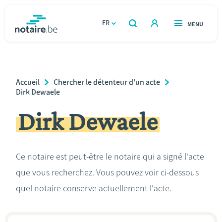
Aller
au
FR
OUVERT
MENU
OUVERT
RECHERCHER
contenu
notaire.be
homepage
principal
TROUVER UN NOTAIRE
Immobilier
Breadcrumb
Accueil
Chercher le détenteur d'un acte
Relations et vivre ensemble
Dirk Dewaele
Dirk Dewaele
Héritage et donations
Entreprendre
Ce notaire est peut-être le notaire qui a signé l'acte
que vous recherchez. Vous pouvez voir ci-dessous
Le notaire
quel notaire conserve actuellement l'acte.
Calculateurs