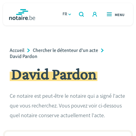
Aller
au
FR
OUVERT
MENU
OUVERT
RECHERCHER
contenu
notaire.be
homepage
principal
TROUVER UN NOTAIRE
Immobilier
Breadcrumb
Accueil
Chercher le détenteur d'un acte
Relations et vivre ensemble
David Pardon
David Pardon
Héritage et donations
Entreprendre
Ce notaire est peut-être le notaire qui a signé l'acte
que vous recherchez. Vous pouvez voir ci-dessous
Le notaire
quel notaire conserve actuellement l'acte.
Calculateurs