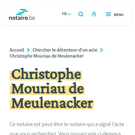
Aller
au
FR
OUVERT
MENU
OUVERT
RECHERCHER
contenu
notaire.be
homepage
principal
TROUVER UN NOTAIRE
Immobilier
Breadcrumb
Accueil
Chercher le détenteur d'un acte
Relations et vivre ensemble
Christophe Mouriau de Meulenacker
Christophe
Héritage et donations
Mouriau de
Entreprendre
Meulenacker
Le notaire
Calculateurs
Ce notaire est peut-être le notaire qui a signé l'acte
que vous recherchez. Vous pouvez voir ci-dessous