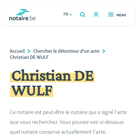
Aller
au
FR
OUVERT
MENU
OUVERT
RECHERCHER
contenu
notaire.be
homepage
principal
TROUVER UN NOTAIRE
Immobilier
Breadcrumb
Accueil
Chercher le détenteur d'un acte
Relations et vivre ensemble
Christian DE WULF
Christian DE
Héritage et donations
WULF
Entreprendre
Le notaire
Ce notaire est peut-être le notaire qui a signé l'acte
que vous recherchez. Vous pouvez voir ci-dessous
Calculateurs
quel notaire conserve actuellement l'acte.