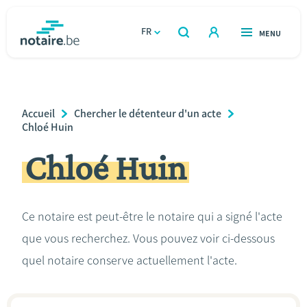
Aller
au
FR
OUVERT
MENU
OUVERT
RECHERCHER
contenu
notaire.be
homepage
principal
TROUVER UN NOTAIRE
Immobilier
Breadcrumb
Accueil
Chercher le détenteur d'un acte
Relations et vivre ensemble
Chloé Huin
Chloé Huin
Héritage et donations
Entreprendre
Ce notaire est peut-être le notaire qui a signé l'acte
que vous recherchez. Vous pouvez voir ci-dessous
Le notaire
quel notaire conserve actuellement l'acte.
Calculateurs